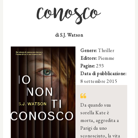
conosco
di S.J. Watson
Genere:
Thriller
Editore:
Piemme
Pagine:
293
Data di pubblicazione:
8 settembre 2015
Da quando sua
sorella Kate è
morta, aggredita a
Parigi da uno
sconosciuto, la vita