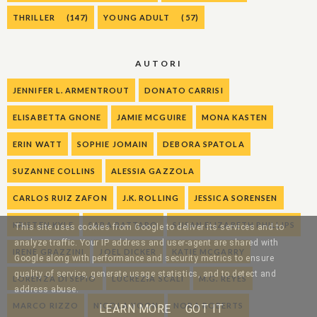
THRILLER
(147)
YOUNG ADULT
(57)
AUTORI
JENNIFER L. ARMENTROUT
DONATO CARRISI
ELISABETTA GNONE
JAMIE MCGUIRE
MONA KASTEN
ERIN WATT
SOPHIE JOMAIN
DEBORA SPATOLA
SUZANNE COLLINS
ALESSIA GAZZOLA
CARLOS RUIZ ZAFON
J.K. ROLLING
JESSICA SORENSEN
KRISTEN KYLE
SARA RATTARO
SUSAN ELIZABETH PHILLIPS
This site uses cookies from Google to deliver its services and to
analyze traffic. Your IP address and user-agent are shared with
IRENE GRAZZINI
JOEL DICKER
KATIE MCGARRY
Google along with performance and security metrics to ensure
quality of service, generate usage statistics, and to detect and
LORENZA DI SEPIO
LUCREZIA SCALI
M.G. REYES
address abuse.
MARCO RIZZO
NICOLA YOON
NORA ROBERTS
LEARN MORE
GOT IT