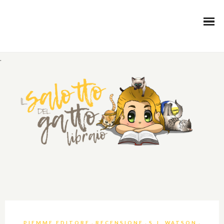
.
,
,
,
PIEMME EDITORE
RECENSIONE
S.J. WATSON