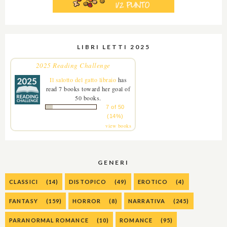
LIBRI LETTI 2025
2025 Reading Challenge
Il salotto del gatto libraio
has
read 7 books toward her goal of
50 books.
7 of 50
(14%)
view books
GENERI
CLASSICI
(14)
DISTOPICO
(49)
EROTICO
(4)
FANTASY
(159)
HORROR
(8)
NARRATIVA
(245)
PARANORMAL ROMANCE
(10)
ROMANCE
(95)