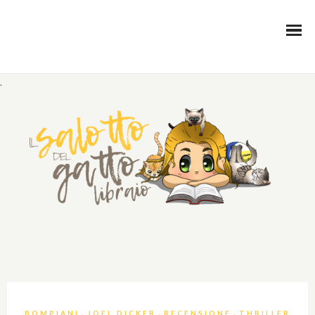
.
,
,
,
BOMPIANI
JOEL DICKER
RECENSIONE
THRILLER