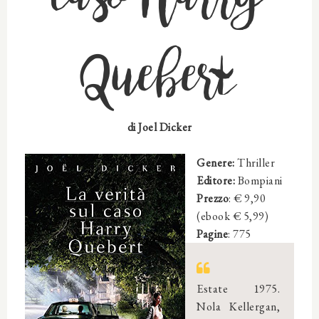
Quebert
di Joel Dicker
Genere:
Thriller
Editore:
Bompiani
Prezzo
: € 9,90
(ebook € 5,99)
Pagine
: 775
Estate 1975.
Nola Kellergan,